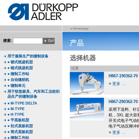
Homepage
搜索:
用于服装生产的缝制设备
选择机器
● 锁式线迹机型
● 链式线迹机型
结果
● 缝制工作站
H867-190362-70
● 自动缝纫机
更多 ...
● 缝制单元
用于软垫家具、汽车和工业纺织
品生产的缝制设备
H867-290362-70
● M-TYPE DELTA
● M-TYPE
采用下送料、针
● H-TYPE
机，3XL 超大
● 平底板机型
开关式电子气动
● 柱式底板机型
电子气动压脚冲程
● 筒式底板机型
更多 ...
● 缝制工作站