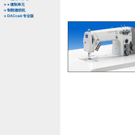
● 缝制单元
制鞋缝纫机
DACcad-专业版