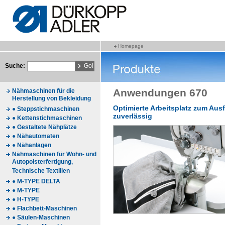
Homepage
Suche:
Anwendungen 670
Nähmaschinen für die
Herstellung von Bekleidung
Optimierte Arbeitsplatz zum Ausfe
● Steppstichmaschinen
zuverlässig
● Kettenstichmaschinen
● Gestaltete Nähplätze
● Nähautomaten
● Nähanlagen
Nähmaschinen für Wohn- und
Autopolsterfertigung,
Technische Textilien
● M-TYPE DELTA
● M-TYPE
● H-TYPE
● Flachbett-Maschinen
● Säulen-Maschinen